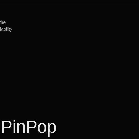
the
ability
 PinPop