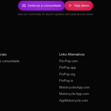
Junte-se à comunidade
Veja demo
Join our community for launch updates and early access news.
ciais
Links Alternativos
 à comunidade
Pin-Pop.com
PinPop.app
PinPop.org
PinPop.io
MotorcyclesApp.com
Motorcycle-App.com
AppMotorcycle.com
MotorcycleApp.co
PinPop.club
PinPop.fun
PinPop.life
PinPop.live
PinPop.me
PinPop.online
PinPop.shop
PinPop.store
PinPop.site