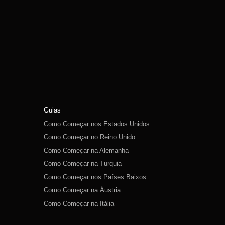
Guias
Como Começar nos Estados Unidos
Como Começar no Reino Unido
Como Começar na Alemanha
Como Começar na Turquia
Como Começar nos Países Baixos
Como Começar na Áustria
Como Começar na Itália
Como Começar na Suíça
Como Começar na Polônia
Como Começar na Rússia
Como Começar na Espanha
Como Começar na Suécia