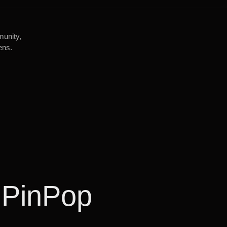
munity,
ens.
 PinPop