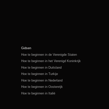
Gidsen
Hoe te beginnen in de Verenigde Staten
Hoe te beginnen in het Verenigd Koninkrijk
Hoe te beginnen in Duitsland
Hoe te beginnen in Turkije
Hoe te beginnen in Nederland
Hoe te beginnen in Oostenrijk
Hoe te beginnen in Italië
Hoe te beginnen in Zwitserland
Hoe te beginnen in Polen
Hoe te beginnen in Rusland
Hoe te beginnen in Spanje
Hoe te beginnen in Zweden