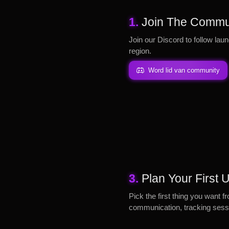
1.
Join The Commu
Join our Discord to follow laun
region.
Word lid van community
3.
Plan Your First
Pick the first thing you want f
communication, tracking sessi